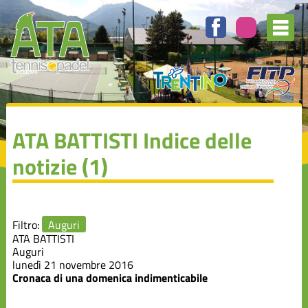
Elenco
degli
argomenti
delle
notizie:
Attività
Agonistica
Auguri
ATA BATTISTI
Indice delle
notizie (1)
Campionato
A1
Manifestazioni
Filtro:
Auguri
ATA BATTISTI
Auguri
Rassegna
lunedì 21 novembre 2016
Stampa
Cronaca di una domenica indimenticabile