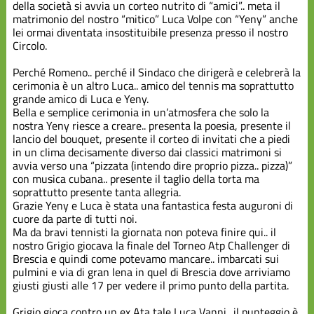
Scuola
della società si avvia un corteo nutrito di “amici”.. meta il
Federale
matrimonio del nostro “mitico” Luca Volpe con “Yeny” anche
lei ormai diventata insostituibile presenza presso il nostro
Circolo.
Varie
Perché Romeno.. perché il Sindaco che dirigerà e celebrerà la
cerimonia è un altro Luca.. amico del tennis ma soprattutto
grande amico di Luca e Yeny.
Bella e semplice cerimonia in un’atmosfera che solo la
nostra Yeny riesce a creare.. presenta la poesia, presente il
lancio del bouquet, presente il corteo di invitati che a piedi
in un clima decisamente diverso dai classici matrimoni si
avvia verso una “pizzata (intendo dire proprio pizza.. pizza)”
con musica cubana.. presente il taglio della torta ma
soprattutto presente tanta allegria.
Grazie Yeny e Luca è stata una fantastica festa auguroni di
cuore da parte di tutti noi.
Ma da bravi tennisti la giornata non poteva finire qui.. il
nostro Grigio giocava la finale del Torneo Atp Challenger di
Brescia e quindi come potevamo mancare.. imbarcati sui
pulmini e via di gran lena in quel di Brescia dove arriviamo
giusti giusti alle 17 per vedere il primo punto della partita.
Grigio gioca contro un ex Ata tale Luca Vanni.. il punteggio è