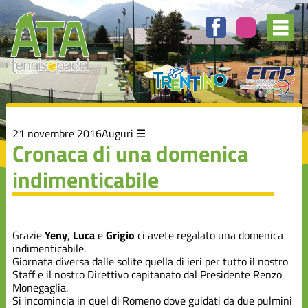
Elenco
degli
argomenti
delle
notizie:
Attività
Agonistica
Auguri
21 novembre 2016
Auguri
Cronaca di una domenica
indimenticabile
Campionato
A1
Manifestazioni
Grazie
Yeny
,
Luca
e
Grigio
ci avete regalato una domenica
indimenticabile.
Giornata diversa dalle solite quella di ieri per tutto il nostro
Rassegna
Staff e il nostro Direttivo capitanato dal Presidente Renzo
Stampa
Monegaglia.
Si incomincia in quel di Romeno dove guidati da due pulmini