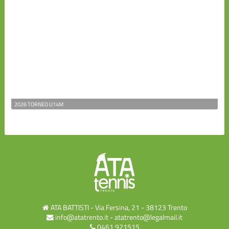
2026 TORNEO U14M
ATA BATTISTI - Via Fersina, 21 - 38123 Trento
info@atatrento.it
-
atatrento@legalmail.it
0461 921515