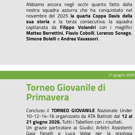
Abbiamo ancora negli occhi quanto fatto dalla
nostra squadra azzurra che ha conquistato nel
novembre del 2025
la quarta Coppa Davis della
sua storia
e la terza consecutiva: la squadra
capitanata da
Filippo Volandri
con i maglifici
Matteo Berrettini
,
Flavio Cobolli
,
Lorenzo Sonego
,
Simone Bolelli
e
Andrea Vavassori
.
21 giugno 2026
Torneo Giovanile di
Primavera
Concluso il
TORNEO GIOVANILE
Nazionale Under
10-12-14-16 organizzato da ATA Battisti dal
12 al
21 giugno 2026.
Tutti i Tabelloni con i risultati.
Un grazie particolare ai Giudici Arbitri Assistenti
Gaia Fanelli e Luca Volpe per la preziosa