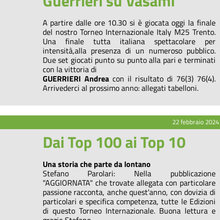
Guerrieri su Vasamì
A partire dalle ore 10.30 si è giocata oggi la finale
del nostro Torneo Internazionale Italy M25 Trento.
Una finale tutta italiana spettacolare per
intensità,alla presenza di un numeroso pubblico.
Due set giocati punto su punto alla pari e terminati
con la vittoria di
GUERRIERI Andrea
con il risultato di 76(3) 76(4).
Arrivederci al prossimo anno: allegati tabelloni.
22 febbraio 2024
Dai Top 100 ai Top 10
Una storia che parte da lontano
Stefano Parolari: Nella pubblicazione
"AGGIORNATA" che trovate allegata con particolare
passione racconta, anche quest'anno, con dovizia di
particolari e specifica competenza, tutte le Edizioni
di questo Torneo Internazionale. Buona lettura e
grazie Stefano.