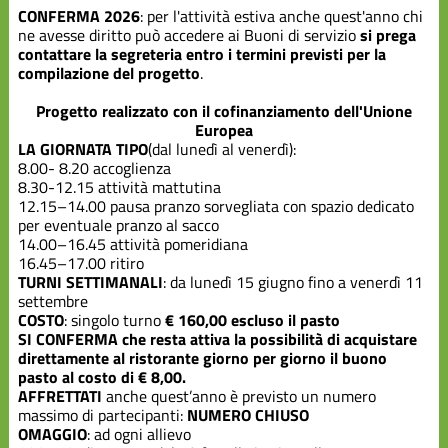
CONFERMA 2026
: per l'attività estiva anche quest'anno chi
ne avesse diritto può accedere ai Buoni di servizio
si prega
contattare la segreteria entro i termini previsti per la
compilazione del progetto
.
Progetto realizzato con il cofinanziamento dell'Unione
Europea
LA GIORNATA TIPO
(dal lunedì al venerdì):
8.00- 8.20 accoglienza
8.30-12.15 attività mattutina
12.15–14.00 pausa pranzo sorvegliata con spazio dedicato
per eventuale pranzo al sacco
14.00–16.45 attività pomeridiana
16.45–17.00 ritiro
TURNI SETTIMANALI
: da lunedì 15 giugno fino a venerdì 11
settembre
COSTO
: singolo turno
€ 160,00 escluso il pasto
SI CONFERMA che resta attiva la possibilità di acquistare
direttamente al ristorante giorno per giorno il buono
pasto al costo di € 8,00.
AFFRETTATI
anche quest’anno è previsto un numero
massimo di partecipanti:
NUMERO CHIUSO
OMAGGIO
: ad ogni allievo