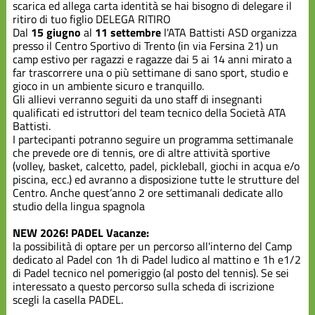
scarica ed allega carta identità se hai bisogno di delegare il
ritiro di tuo figlio
DELEGA RITIRO
Dal
15 giugno
al
11 settembre
l'ATA Battisti ASD organizza
presso il Centro Sportivo di Trento (in via Fersina 21) un
camp estivo per ragazzi e ragazze dai 5 ai 14 anni mirato a
far trascorrere una o più settimane di sano sport, studio e
gioco in un ambiente sicuro e tranquillo.
Gli allievi verranno seguiti da uno staff di insegnanti
qualificati ed istruttori del team tecnico della Società ATA
Battisti.
I partecipanti potranno seguire un programma settimanale
che prevede ore di tennis, ore di altre attività sportive
(volley, basket, calcetto, padel, pickleball, giochi in acqua e/o
piscina, ecc.) ed avranno a disposizione tutte le strutture del
Centro. Anche quest’anno 2 ore settimanali dedicate allo
studio della lingua spagnola
NEW 2026! PADEL Vacanze:
la possibilità di optare per un percorso all'interno del Camp
dedicato al Padel con 1h di Padel ludico al mattino e 1h e1/2
di Padel tecnico nel pomeriggio (al posto del tennis). Se sei
interessato a questo percorso sulla scheda di iscrizione
scegli la casella PADEL.