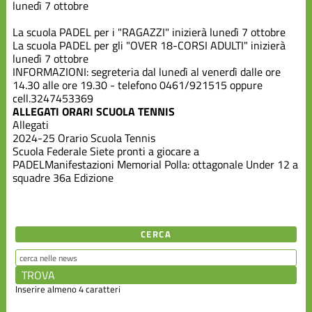
Scuola
lunedì 7 ottobre
Federale
La scuola PADEL per i "RAGAZZI" inizierà lunedì 7 ottobre
La scuola PADEL per gli "OVER 18-CORSI ADULTI" inizierà
Varie
lunedì 7 ottobre
INFORMAZIONI: segreteria dal lunedì al venerdì dalle ore
14.30 alle ore 19.30 - telefono 0461/921515 oppure
cell.3247453369
ALLEGATI ORARI SCUOLA TENNIS
Allegati
2024-25 Orario Scuola Tennis
Scuola Federale
Siete pronti a giocare a
PADEL
Manifestazioni
Memorial Polla: ottagonale Under 12 a
squadre 36a Edizione
CERCA
Inserire almeno 4 caratteri