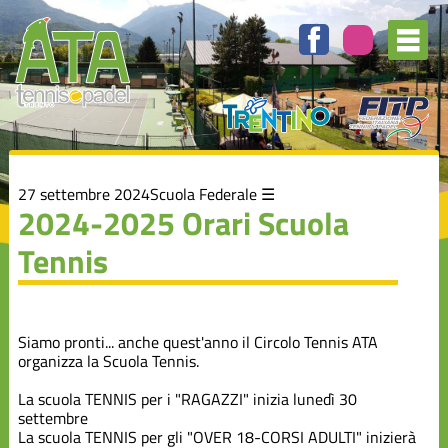
Elenco
degli
argomenti
delle
notizie:
Attività
Agonistica
Auguri
27 settembre 2024
Scuola Federale
2024-2025 Orari Scuola
Tennis
Campionato
A1
Manifestazioni
Siamo pronti... anche quest'anno il Circolo Tennis ATA
organizza la Scuola Tennis.
Rassegna
La scuola TENNIS per i "RAGAZZI" inizia lunedì 30
Stampa
settembre
La scuola TENNIS per gli "OVER 18-CORSI ADULTI" inizierà