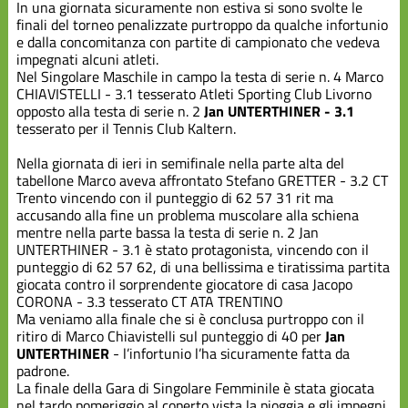
Scuola
In una giornata sicuramente non estiva si sono svolte le
Federale
finali del torneo penalizzate purtroppo da qualche infortunio
e dalla concomitanza con partite di campionato che vedeva
impegnati alcuni atleti.
Varie
Nel Singolare Maschile in campo la testa di serie n. 4 Marco
CHIAVISTELLI - 3.1 tesserato Atleti Sporting Club Livorno
opposto alla testa di serie n. 2
Jan UNTERTHINER - 3.1
tesserato per il Tennis Club Kaltern.
Nella giornata di ieri in semifinale nella parte alta del
tabellone Marco aveva affrontato Stefano GRETTER - 3.2 CT
Trento vincendo con il punteggio di 62 57 31 rit ma
accusando alla fine un problema muscolare alla schiena
mentre nella parte bassa la testa di serie n. 2 Jan
UNTERTHINER - 3.1 è stato protagonista, vincendo con il
punteggio di 62 57 62, di una bellissima e tiratissima partita
giocata contro il sorprendente giocatore di casa Jacopo
CORONA - 3.3 tesserato CT ATA TRENTINO
Ma veniamo alla finale che si è conclusa purtroppo con il
ritiro di Marco Chiavistelli sul punteggio di 40 per
Jan
UNTERTHINER
- l’infortunio l’ha sicuramente fatta da
padrone.
La finale della Gara di Singolare Femminile è stata giocata
nel tardo pomeriggio al coperto vista la pioggia e gli impegni