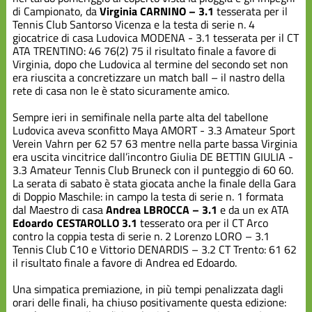
di Campionato, da
Virginia CARNINO – 3.1
tesserata per il
Tennis Club Santorso Vicenza e la testa di serie n. 4
giocatrice di casa Ludovica MODENA - 3.1 tesserata per il CT
ATA TRENTINO: 46 76(2) 75 il risultato finale a favore di
Virginia, dopo che Ludovica al termine del secondo set non
era riuscita a concretizzare un match ball – il nastro della
rete di casa non le è stato sicuramente amico.
Sempre ieri in semifinale nella parte alta del tabellone
Ludovica aveva sconfitto Maya AMORT - 3.3 Amateur Sport
Verein Vahrn per 62 57 63 mentre nella parte bassa Virginia
era uscita vincitrice dall’incontro Giulia DE BETTIN GIULIA -
3.3 Amateur Tennis Club Bruneck con il punteggio di 60 60.
La serata di sabato è stata giocata anche la finale della Gara
di Doppio Maschile: in campo la testa di serie n. 1 formata
dal Maestro di casa
Andrea LBROCCA – 3.1
e da un ex ATA
Edoardo CESTAROLLO 3.1
tesserato ora per il CT Arco
contro la coppia testa di serie n. 2 Lorenzo LORO – 3.1
Tennis Club C10 e Vittorio DENARDIS – 3.2 CT Trento: 61 62
il risultato finale a favore di Andrea ed Edoardo.
Una simpatica premiazione, in più tempi penalizzata dagli
orari delle finali, ha chiuso positivamente questa edizione: