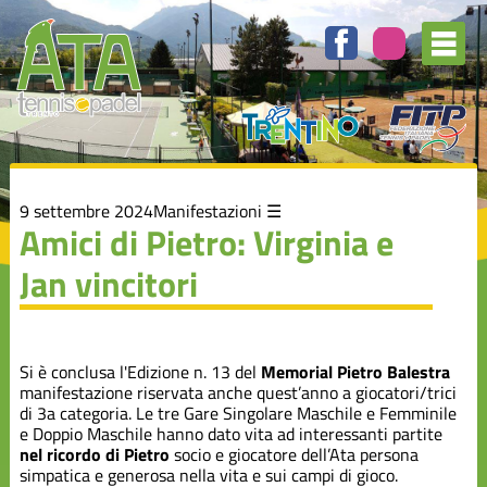
Elenco
degli
argomenti
delle
notizie:
Attività
Agonistica
Auguri
9 settembre 2024
Manifestazioni
Amici di Pietro: Virginia e
Jan vincitori
Campionato
A1
Manifestazioni
Si è conclusa l'Edizione n. 13 del
Memorial Pietro Balestra
manifestazione riservata anche quest’anno a giocatori/trici
di 3a categoria. Le tre Gare Singolare Maschile e Femminile
Rassegna
e Doppio Maschile hanno dato vita ad interessanti partite
Stampa
nel ricordo di Pietro
socio e giocatore dell’Ata persona
simpatica e generosa nella vita e sui campi di gioco.