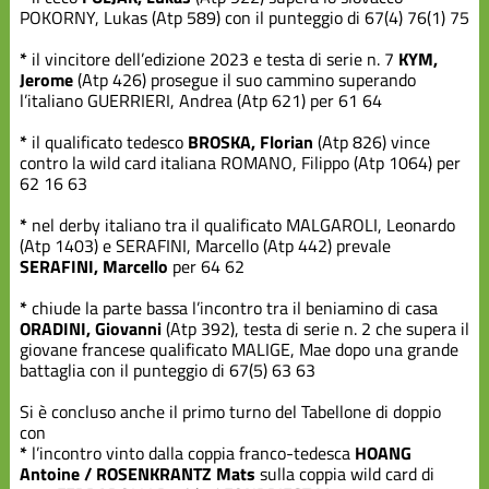
POKORNY, Lukas (Atp 589) con il punteggio di 67(4) 76(1) 75
*
il vincitore dell’edizione 2023 e testa di serie n. 7
KYM,
Jerome
(Atp 426) prosegue il suo cammino superando
l’italiano GUERRIERI, Andrea (Atp 621) per 61 64
*
il qualificato tedesco
BROSKA, Florian
(Atp 826) vince
contro la wild card italiana ROMANO, Filippo (Atp 1064) per
62 16 63
*
nel derby italiano tra il qualificato MALGAROLI, Leonardo
(Atp 1403) e SERAFINI, Marcello (Atp 442) prevale
SERAFINI, Marcello
per 64 62
*
chiude la parte bassa l’incontro tra il beniamino di casa
ORADINI, Giovanni
(Atp 392), testa di serie n. 2 che supera il
giovane francese qualificato MALIGE, Mae dopo una grande
battaglia con il punteggio di 67(5) 63 63
Si è concluso anche il primo turno del Tabellone di doppio
con
*
l’incontro vinto dalla coppia franco-tedesca
HOANG
Antoine / ROSENKRANTZ Mats
sulla coppia wild card di