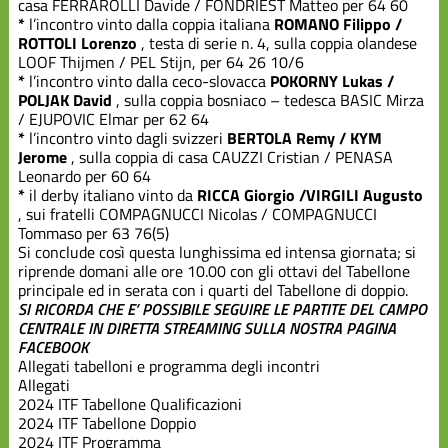
casa FERRAROLLI Davide / FONDRIEST Matteo per 64 60
*
l’incontro vinto dalla coppia italiana
ROMANO Filippo /
ROTTOLI Lorenzo
, testa di serie n. 4, sulla coppia olandese
LOOF Thijmen / PEL Stijn, per 64 26 10/6
*
l’incontro vinto dalla ceco-slovacca
POKORNY Lukas /
POLJAK David
, sulla coppia bosniaco – tedesca BASIC Mirza
/ EJUPOVIC Elmar per 62 64
*
l’incontro vinto dagli svizzeri
BERTOLA Remy / KYM
Jerome
, sulla coppia di casa CAUZZI Cristian / PENASA
Leonardo per 60 64
*
il derby italiano vinto da
RICCA Giorgio /VIRGILI Augusto
, sui fratelli COMPAGNUCCI Nicolas / COMPAGNUCCI
Tommaso per 63 76(5)
Si conclude così questa lunghissima ed intensa giornata; si
riprende domani alle ore 10.00 con gli ottavi del Tabellone
principale ed in serata con i quarti del Tabellone di doppio.
SI RICORDA CHE E’ POSSIBILE SEGUIRE LE PARTITE DEL CAMPO
CENTRALE IN DIRETTA STREAMING SULLA NOSTRA PAGINA
FACEBOOK
Allegati tabelloni e programma degli incontri
Allegati
2024 ITF Tabellone Qualificazioni
2024 ITF Tabellone Doppio
2024 ITF Programma