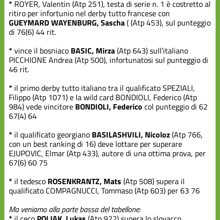
Scuola
*
ROYER, Valentin (Atp 251), testa di serie n. 1 è costretto al
Federale
ritiro per infortunio nel derby tutto francese con
GUEYMARD WAYENBURG, Sascha
( (Atp 453), sul punteggio
di 76(6) 44 rit.
Varie
*
vince il bosniaco
BASIC, Mirza
(Atp 643) sull’italiano
PICCHIONE Andrea (Atp 500), infortunatosi sul punteggio di
46 rit.
*
il primo derby tutto italiano tra il qualificato SPEZIALI,
Filippo (Atp 1071) e la wild card BONDIOLI, Federico (Atp
984) vede vincitore
BONDIOLI, Federico
col punteggio di 62
67(4) 64
*
il qualificato georgiano
BASILASHVILI, Nicoloz
(Atp 766,
con un best ranking di 16) deve lottare per superare
EJUPOVIC, Elmar (Atp 433), autore di una ottima prova, per
67(6) 60 75
*
il tedesco
ROSENKRANTZ, Mats
(Atp 508) supera il
qualificato COMPAGNUCCI, Tommaso (Atp 603) per 63 76
Ma veniamo alla parte bassa del tabellone:
*
il ceco
POLJAK, Lukas
(Atp 922) supera lo slovacco