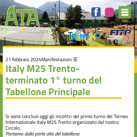
Elenco
degli
argomenti
delle
notizie:
Attività
Agonistica
Auguri
21 febbraio 2024
Manifestazioni
Italy M25 Trento-
terminato 1° turno del
Campionato
A1
Tabellone Principale
Manifestazioni
Si sono conclusi oggi gli incontri del primo turno del Torneo
Rassegna
Internazionale Italy M25 Trento organizzato dal nostro
Stampa
Circolo.
Partiamo dalla parte alta del tabellone: