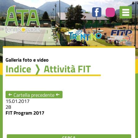
Galleria foto e video
Indice
❭ Attività FIT
➜
Cartella precedente
➜
15.01.2017
28
FIT Program 2017
CERCA