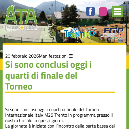
Elenco
degli
argomenti
delle
notizie:
Attività
Agonistica
Auguri
20 febbraio 2026
Manifestazioni
Si sono conclusi oggi i
quarti di finale del
Campionato
A1
Torneo
Manifestazioni
Si sono conclusi oggi i quarti di finale del Torneo
Rassegna
Internazionale Italy M25 Trento in programma presso il
Stampa
nostro Circolo in questi giorni.
La giornata è iniziata con l’incontro della parte bassa del