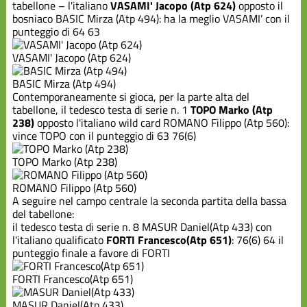
Scuola
tabellone – l'italiano
VASAMI' Jacopo (Atp 624)
opposto il
Federale
bosniaco BASIC Mirza (Atp 494): ha la meglio VASAMI’ con il
punteggio di 64 63
Varie
VASAMI' Jacopo (Atp 624)
BASIC Mirza (Atp 494)
Contemporaneamente si gioca, per la parte alta del
tabellone, il tedesco testa di serie n. 1
TOPO Marko (Atp
238)
opposto l'italiano wild card ROMANO Filippo (Atp 560):
vince TOPO con il punteggio di 63 76(6)
TOPO Marko (Atp 238)
ROMANO Filippo (Atp 560)
A seguire nel campo centrale la seconda partita della bassa
del tabellone:
il tedesco testa di serie n. 8 MASUR Daniel(Atp 433) con
l'italiano qualificato
FORTI Francesco(Atp 651)
: 76(6) 64 il
punteggio finale a favore di FORTI
FORTI Francesco(Atp 651)
MASUR Daniel(Atp 433)